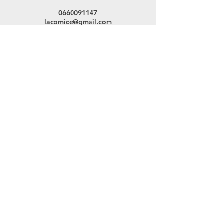
0660091147
lacomice@gmail.com
Allée Saint Victor, Anglet, France
Rue du Barthassot
64340 Boucau
lacomice@gmail.com
06 60 09 11 47
Mentions légales